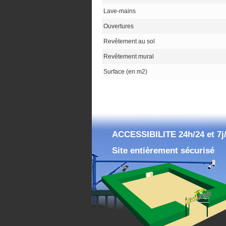
Lave-mains
Ouvertures
Revêtement au sol
Revêtement mural
Surface (en m2)
ACCESSIBILITE 24h/24 et 7j
Site entièrement sécurisé