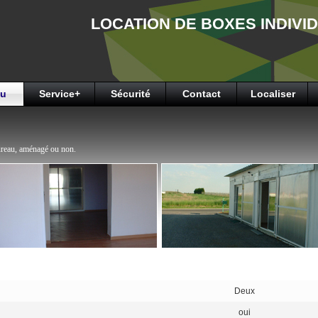
LOCATION DE BOXES INDIVI
au
Service+
Sécurité
Contact
Localiser
ureau, aménagé ou non.
Deux
oui